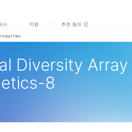
보다 관련성이 높은 콘텐츠를 확인하실 수 있습니다. 주요
회사
지원
추천 링크
관심 분야를 선택해 주세요:
Product Files
암 연구
임상 종양학 연구
미생물학 연구
생식 보건 연구
농업유전체학 연구
유전 및 희귀 질환 연구
al Diversity Array
복합 질환 연구
etics-8