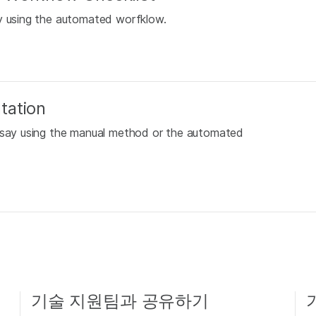
ay using the automated worfklow.
tation
Assay using the manual method or the automated
기술 지원팀과 공유하기