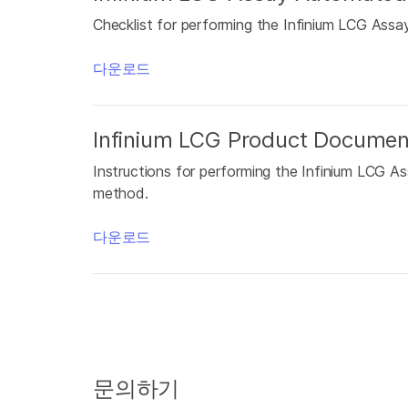
Checklist for performing the Infinium LCG Ass
다운로드
Infinium LCG Product Documen
Instructions for performing the Infinium LCG 
method.
다운로드
문의하기