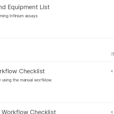
nd Equipment List
ming Infinium assays
kflow Checklist
<
y using the manual worfklow.
 Workflow Checklist
<