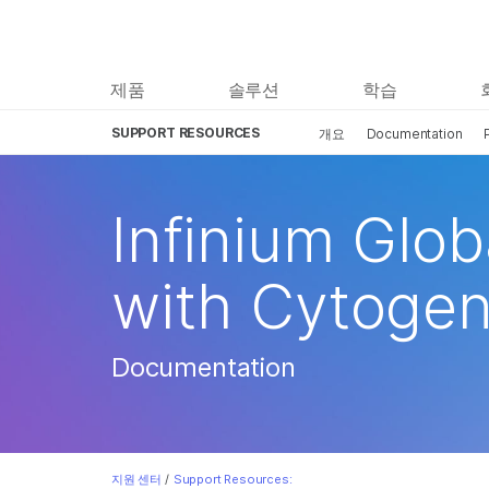
제품
솔루션
학습
SUPPORT RESOURCES
개요
Documentation
Infinium Glob
with Cytogen
Documentation
지원 센터
/
Support Resources: