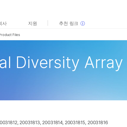
보다 관련성이 높은 콘텐츠를 확인하실 수 있습니다. 주요
회사
지원
추천 링크
관심 분야를 선택해 주세요:
Product Files
암 연구
임상 종양학 연구
미생물학 연구
생식 보건 연구
농업유전체학 연구
유전 및 희귀 질환 연구
al Diversity Array
복합 질환 연구
0031812, 20031813, 20031814, 20031815, 20031816