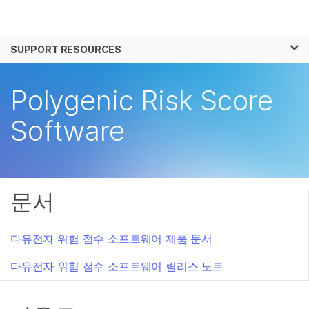
제품
×
보다 관련성이 높은 콘텐츠를 확인하실 수 있
SUPPORT RESOURCES
솔루션
습니다. 주요 관심 분야를 선택해 주세요:
학습
Polygenic Risk Score
암 연구
임상 종양학 연구
미생물학 연구
생식 보건 연구
회사
Software
농업유전체학 연구
유전 및 희귀 질환 연
복합 질환 연구
구
지원
추천 링크
문서
다유전자 위험 점수 소프트웨어 제품 문서
다유전자 위험 점수 소프트웨어 릴리스 노트