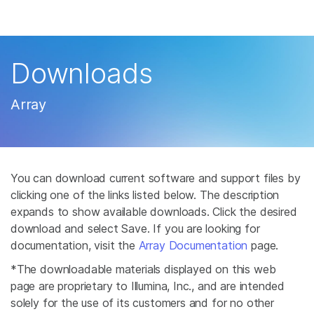
제품
×
보다 관련성이 높은 콘텐츠를 확인하실 수 있
솔루션
습니다. 주요 관심 분야를 선택해 주세요:
Downloads
학습
암 연구
임상 종양학 연구
Array
미생물학 연구
생식 보건 연구
회사
농업유전체학 연구
유전 및 희귀 질환 연
복합 질환 연구
구
지원
You can download current software and support files by
추천 링크
clicking one of the links listed below. The description
expands to show available downloads. Click the desired
download and select Save. If you are looking for
documentation, visit the
Array Documentation
page.
*The downloadable materials displayed on this web
page are proprietary to Illumina, Inc., and are intended
solely for the use of its customers and for no other