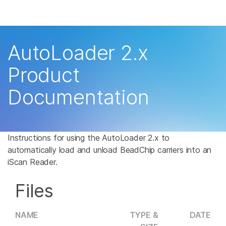
제품
×
보다 관련성이 높은 콘텐츠를 확인하실 수 있
솔루션
습니다. 주요 관심 분야를 선택해 주세요:
AutoLoader 2.x
학습
암 연구
임상 종양학 연구
Product
미생물학 연구
생식 보건 연구
회사
Documentation
농업유전체학 연구
유전 및 희귀 질환 연
복합 질환 연구
구
지원
추천 링크
Instructions for using the AutoLoader 2.x to
automatically load and unload BeadChip carriers into an
iScan Reader.
Files
NAME
TYPE &
DATE