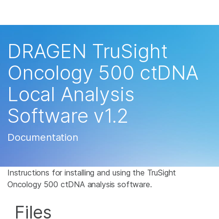
제품
×
보다 관련성이 높은 콘텐츠를 확인하실 수 있
솔루션
습니다. 주요 관심 분야를 선택해 주세요:
DRAGEN TruSight
학습
암 연구
임상 종양학 연구
Oncology 500 ctDNA
미생물학 연구
생식 보건 연구
회사
Local Analysis
농업유전체학 연구
유전 및 희귀 질환 연
복합 질환 연구
구
지원
Software v1.2
추천 링크
Documentation
Instructions for installing and using the TruSight
Oncology 500 ctDNA analysis software.
Files