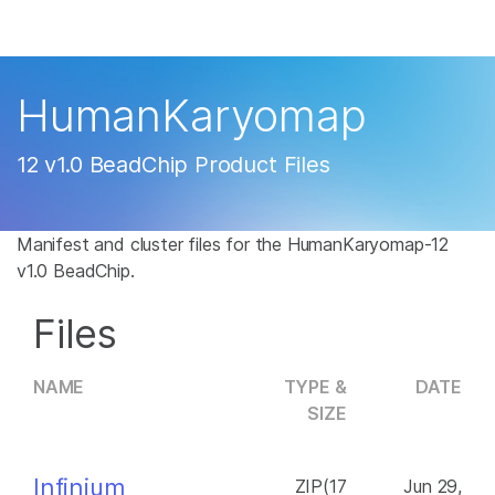
제품
×
보다 관련성이 높은 콘텐츠를 확인하실 수 있
솔루션
습니다. 주요 관심 분야를 선택해 주세요:
HumanKaryomap
학습
암 연구
임상 종양학 연구
12 v1.0 BeadChip Product Files
미생물학 연구
생식 보건 연구
회사
농업유전체학 연구
유전 및 희귀 질환 연
복합 질환 연구
구
Manifest and cluster files for the HumanKaryomap-12
지원
v1.0 BeadChip.
추천 링크
Files
NAME
TYPE &
DATE
SIZE
Infinium
ZIP(17
Jun 29,