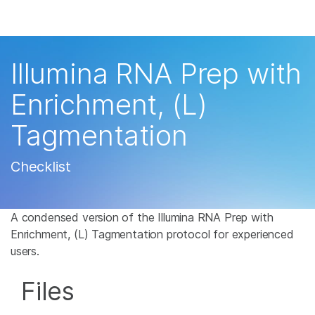
제품
×
보다 관련성이 높은 콘텐츠를 확인하실 수 있
솔루션
습니다. 주요 관심 분야를 선택해 주세요:
Illumina RNA Prep with
학습
암 연구
임상 종양학 연구
Enrichment, (L)
미생물학 연구
생식 보건 연구
회사
Tagmentation
농업유전체학 연구
유전 및 희귀 질환 연
복합 질환 연구
구
지원
Checklist
추천 링크
A condensed version of the Illumina RNA Prep with
Enrichment, (L) Tagmentation protocol for experienced
users.
Files