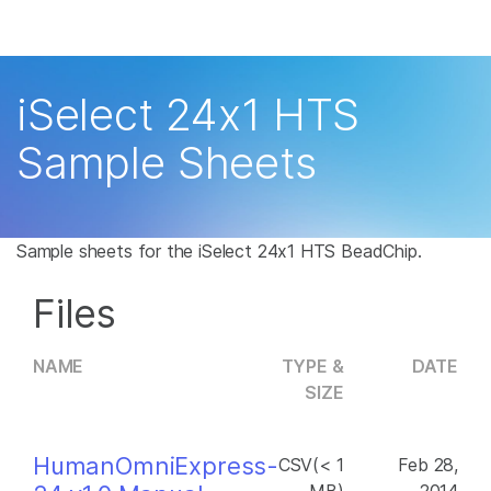
제품
×
보다 관련성이 높은 콘텐츠를 확인하실 수 있
솔루션
습니다. 주요 관심 분야를 선택해 주세요:
iSelect 24x1 HTS
학습
암 연구
임상 종양학 연구
Sample Sheets
미생물학 연구
생식 보건 연구
회사
농업유전체학 연구
유전 및 희귀 질환 연
복합 질환 연구
구
지원
Sample sheets for the iSelect 24x1 HTS BeadChip.
추천 링크
Files
NAME
TYPE &
DATE
SIZE
HumanOmniExpress-
CSV(< 1
Feb 28,