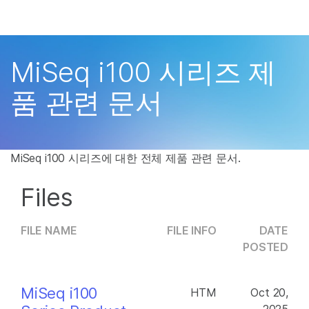
제품
×
보다 관련성이 높은 콘텐츠를 확인하실 수 있
솔루션
습니다. 주요 관심 분야를 선택해 주세요:
MiSeq i100 시리즈 제
학습
암 연구
임상 종양학 연구
품 관련 문서
미생물학 연구
생식 보건 연구
회사
농업유전체학 연구
유전 및 희귀 질환 연
복합 질환 연구
구
지원
MiSeq i100 시리즈에 대한 전체 제품 관련 문서.
추천 링크
Files
FILE NAME
FILE INFO
DATE
POSTED
MiSeq i100
HTM
Oct 20,