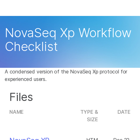
제품
×
보다 관련성이 높은 콘텐츠를 확인하실 수 있
솔루션
습니다. 주요 관심 분야를 선택해 주세요:
NovaSeq Xp Workflow
학습
암 연구
임상 종양학 연구
Checklist
미생물학 연구
생식 보건 연구
회사
농업유전체학 연구
유전 및 희귀 질환 연
복합 질환 연구
구
지원
A condensed version of the NovaSeq Xp protocol for
experienced users.
추천 링크
Files
NAME
TYPE &
DATE
SIZE