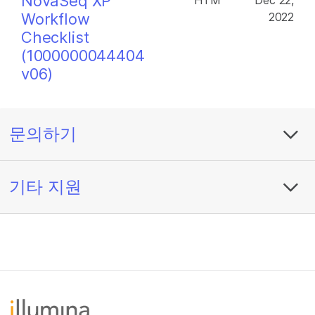
NovaSeq XP
HTM
Dec 22,
Workflow
2022
Checklist
(1000000044404
v06)
문의하기
기타 지원