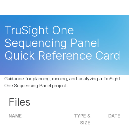
제품
×
보다 관련성이 높은 콘텐츠를 확인하실 수 있
솔루션
습니다. 주요 관심 분야를 선택해 주세요:
TruSight One
학습
암 연구
임상 종양학 연구
Sequencing Panel
미생물학 연구
생식 보건 연구
회사
Quick Reference Card
농업유전체학 연구
유전 및 희귀 질환 연
복합 질환 연구
구
지원
추천 링크
Guidance for planning, running, and analyzing a TruSight
One Sequencing Panel project.
Files
NAME
TYPE &
DATE
SIZE