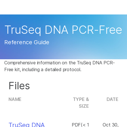
제품
×
보다 관련성이 높은 콘텐츠를 확인하실 수 있
솔루션
습니다. 주요 관심 분야를 선택해 주세요:
TruSeq DNA PCR-Free
학습
암 연구
임상 종양학 연구
Reference Guide
미생물학 연구
생식 보건 연구
회사
농업유전체학 연구
유전 및 희귀 질환 연
복합 질환 연구
구
Comprehensive information on the TruSeq DNA PCR-
지원
Free kit, including a detailed protocol.
추천 링크
Files
NAME
TYPE &
DATE
SIZE
TruSeq DNA
PDF(< 1
Oct 30,