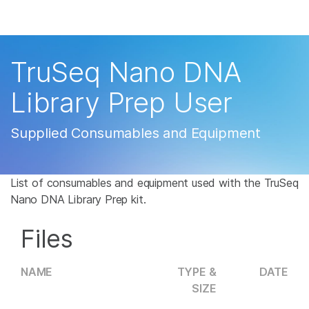
제품
×
보다 관련성이 높은 콘텐츠를 확인하실 수 있
솔루션
습니다. 주요 관심 분야를 선택해 주세요:
TruSeq Nano DNA
학습
암 연구
임상 종양학 연구
Library Prep User
미생물학 연구
생식 보건 연구
회사
농업유전체학 연구
유전 및 희귀 질환 연
Supplied Consumables and Equipment
복합 질환 연구
구
지원
List of consumables and equipment used with the TruSeq
추천 링크
Nano DNA Library Prep kit.
Files
NAME
TYPE &
DATE
SIZE