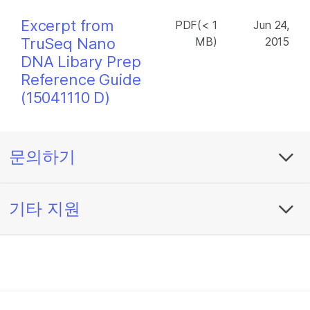
Excerpt from
PDF(< 1
Jun 24,
TruSeq Nano
MB)
2015
DNA Libary Prep
Reference Guide
(15041110 D)
문의하기
기타 지원