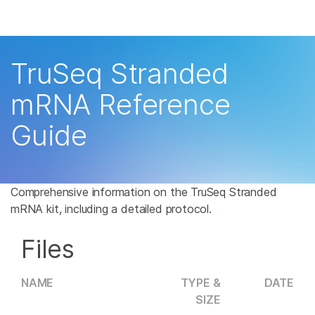
제품
×
보다 관련성이 높은 콘텐츠를 확인하실 수 있
솔루션
습니다. 주요 관심 분야를 선택해 주세요:
TruSeq Stranded
학습
암 연구
임상 종양학 연구
mRNA Reference
미생물학 연구
생식 보건 연구
회사
Guide
농업유전체학 연구
유전 및 희귀 질환 연
복합 질환 연구
구
지원
추천 링크
Comprehensive information on the TruSeq Stranded
mRNA kit, including a detailed protocol.
Files
NAME
TYPE &
DATE
SIZE