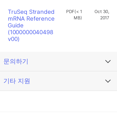
TruSeq Stranded
PDF(< 1
Oct 30,
mRNA Reference
MB)
2017
Guide
(1000000040498
v00)
문의하기
기타 지원