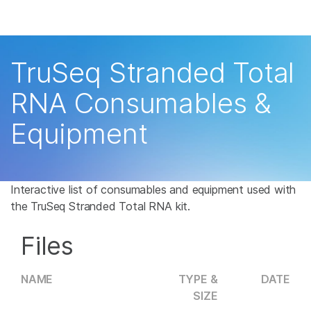
제품
×
보다 관련성이 높은 콘텐츠를 확인하실 수 있
솔루션
습니다. 주요 관심 분야를 선택해 주세요:
TruSeq Stranded Total
학습
암 연구
임상 종양학 연구
RNA Consumables &
미생물학 연구
생식 보건 연구
회사
Equipment
농업유전체학 연구
유전 및 희귀 질환 연
복합 질환 연구
구
지원
추천 링크
Interactive list of consumables and equipment used with
the TruSeq Stranded Total RNA kit.
Files
NAME
TYPE &
DATE
SIZE