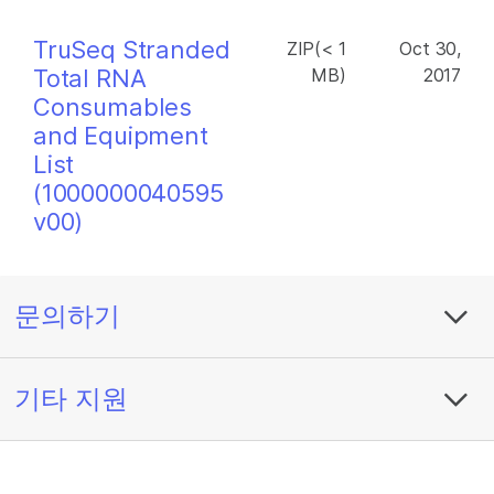
TruSeq Stranded
ZIP(< 1
Oct 30,
Total RNA
MB)
2017
Consumables
and Equipment
List
(1000000040595
v00)
문의하기
기타 지원