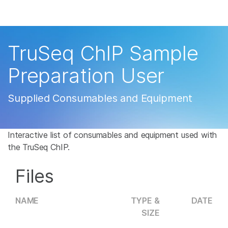
제품
×
보다 관련성이 높은 콘텐츠를 확인하실 수 있
솔루션
습니다. 주요 관심 분야를 선택해 주세요:
TruSeq ChIP Sample
학습
암 연구
임상 종양학 연구
Preparation User
미생물학 연구
생식 보건 연구
회사
농업유전체학 연구
유전 및 희귀 질환 연
Supplied Consumables and Equipment
복합 질환 연구
구
지원
Interactive list of consumables and equipment used with
추천 링크
the TruSeq ChIP.
Files
NAME
TYPE &
DATE
SIZE