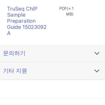
TruSeq ChIP
PDF(< 1
Sample
MB)
Preparation
Guide 15023092
A
문의하기
기타 지원