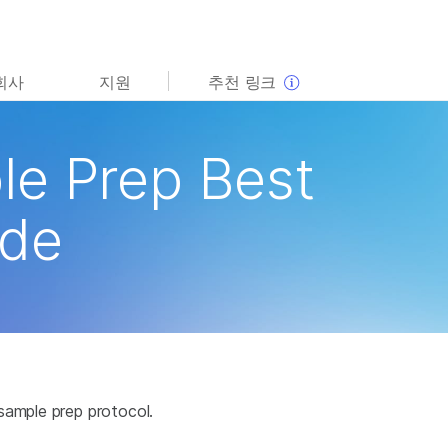
보다 관련성이 높은 콘텐츠를 확인하실 수 있습니다. 주요
회사
지원
추천 링크
관심 분야를 선택해 주세요:
암 연구
임상 종양학 연구
e Prep Best
미생물학 연구
생식 보건 연구
농업유전체학 연구
유전 및 희귀 질환 연구
복합 질환 연구
ide
sample prep protocol.