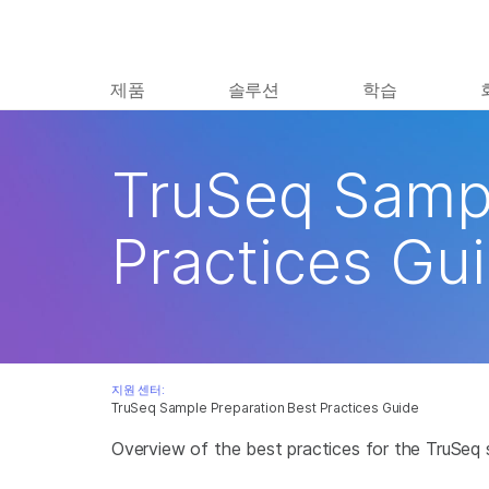
제품
솔루션
학습
TruSeq Sampl
Practices Gu
지원 센터:
TruSeq Sample Preparation Best Practices Guide
Overview of the best practices for the TruSeq 