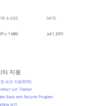
PE & SIZE
DATE
F(< 1 MB)
Jul 1, 2011
기타 지원
전 보건 자료(SDS)
roduct Lot Tracker
ake Back and Recycle Program
llumina 보안