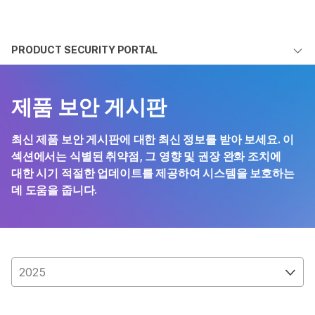
제품
×
보다 관련성이 높은 콘텐츠를 확인하실 수
PRODUCT SECURITY PORTAL
솔루션
있습니다. 주요 관심 분야를 선택해 주세요:
개요
학습
암 연구
임상 종양학 연구
제품 보안 게시판
미생물학 연구
생식 보건 연구
Bulletins
회사
농업유전체학 연구
유전 및 희귀 질환
Documentation
최신 제품 보안 게시판에 대한 최신 정보를 받아 보세요. 이
복합 질환 연구
연구
지원
섹션에서는 식별된 취약점, 그 영향 및 권장 완화 조치에
대한 시기 적절한 업데이트를 제공하여 시스템을 보호하는
데 도움을 줍니다.
추천 링크
2025