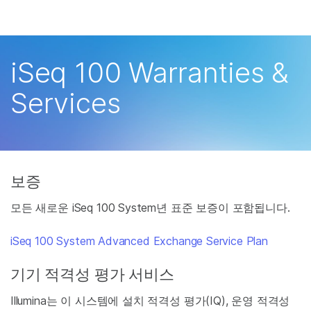
제품
×
보다 관련성이 높은 콘텐츠를 확인하실 수 있
솔루션
습니다. 주요 관심 분야를 선택해 주세요:
iSeq 100 Warranties &
학습
암 연구
임상 종양학 연구
Services
미생물학 연구
생식 보건 연구
회사
농업유전체학 연구
유전 및 희귀 질환 연
복합 질환 연구
구
지원
보증
추천 링크
모든 새로운 iSeq 100 System년 표준 보증이 포함됩니다.
iSeq 100 System Advanced Exchange Service Plan
기기 적격성 평가 서비스
Illumina는 이 시스템에 설치 적격성 평가(IQ), 운영 적격성