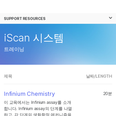
제품
×
보다 관련성이 높은 콘텐츠를 확인하실 수 있
SUPPORT RESOURCES
솔루션
습니다. 주요 관심 분야를 선택해 주세요:
학습
iScan 시스템
암 연구
임상 종양학 연구
미생물학 연구
생식 보건 연구
회사
농업유전체학 연구
유전 및 희귀 질환 연
트레이닝
복합 질환 연구
구
지원
추천 링크
제목
날짜/
LENGTH
Infinium Chemistry
20분
이 교육에서는 Infinium assay를 소개
합니다. Infinium assay의 단계를 나열
하고, 각 단계의 생화학적 메커니즘을