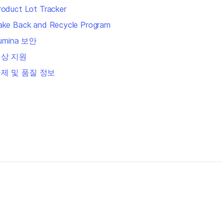
roduct Lot Tracker
ake Back and Recycle Program
llumina 보안
상 지원
제 및 품질 정보