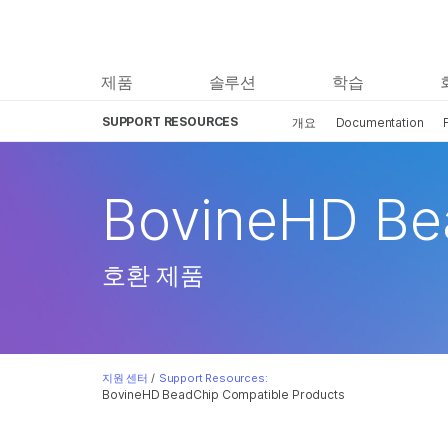
제품
솔루션
학습
SUPPORT RESOURCES
개요
Documentation
BovineHD Be
호환 제품
지원 센터
/
Support Resources:
BovineHD BeadChip Compatible Products