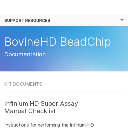
제품
×
보다 관련성이 높은 콘텐츠를 확인하실 수 있
SUPPORT RESOURCES
솔루션
습니다. 주요 관심 분야를 선택해 주세요:
학습
BovineHD BeadChip
암 연구
임상 종양학 연구
미생물학 연구
생식 보건 연구
회사
농업유전체학 연구
유전 및 희귀 질환 연
Documentation
복합 질환 연구
구
지원
추천 링크
KIT DOCUMENTS
Infinium HD Super Assay
Manual Checklist
Instructions for performing the Infinium HD