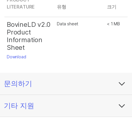
LITERATURE
유형
크기
BovineLD v2.0
Data sheet
< 1 MB
Product
Information
Sheet
Download
문의하기
기타 지원