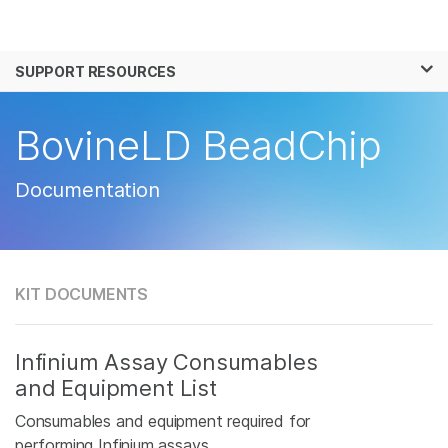
제품
×
보다 관련성이 높은 콘텐츠를 확인하실 수 있
SUPPORT RESOURCES
솔루션
습니다. 주요 관심 분야를 선택해 주세요:
학습
BovineLD BeadChip
암 연구
임상 종양학 연구
미생물학 연구
생식 보건 연구
회사
농업유전체학 연구
유전 및 희귀 질환 연
Documentation
복합 질환 연구
구
지원
추천 링크
KIT DOCUMENTS
Infinium Assay Consumables
and Equipment List
Consumables and equipment required for
performing Infinium assays