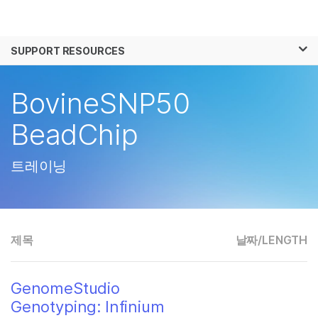
제품
×
보다 관련성이 높은 콘텐츠를 확인하실 수 있
SUPPORT RESOURCES
솔루션
습니다. 주요 관심 분야를 선택해 주세요:
학습
BovineSNP50
암 연구
임상 종양학 연구
미생물학 연구
생식 보건 연구
회사
BeadChip
농업유전체학 연구
유전 및 희귀 질환 연
복합 질환 연구
구
지원
트레이닝
추천 링크
제목
날짜/
LENGTH
GenomeStudio
Genotyping: Infinium