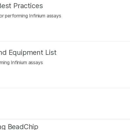
est Practices
or performing Infinium assays
nd Equipment List
ming Infinium assays
ng BeadChip