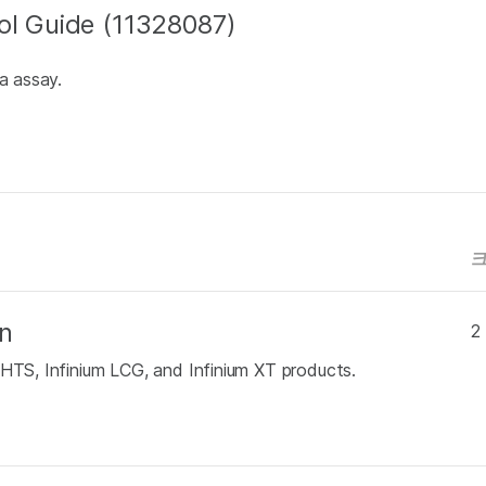
ol Guide (11328087)
a assay.
n
2
 HTS, Infinium LCG, and Infinium XT products.