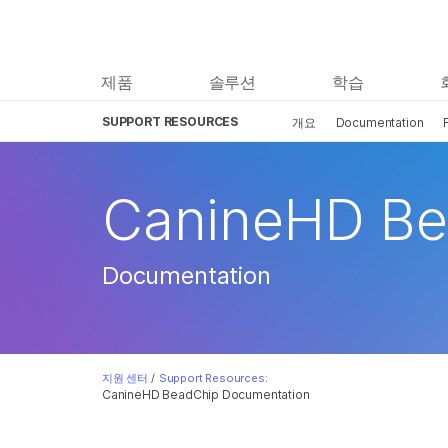
제품
솔루션
학습
SUPPORT RESOURCES
개요
Documentation
CanineHD Be
Documentation
지원 센터
/
Support Resources:
CanineHD BeadChip Documentation