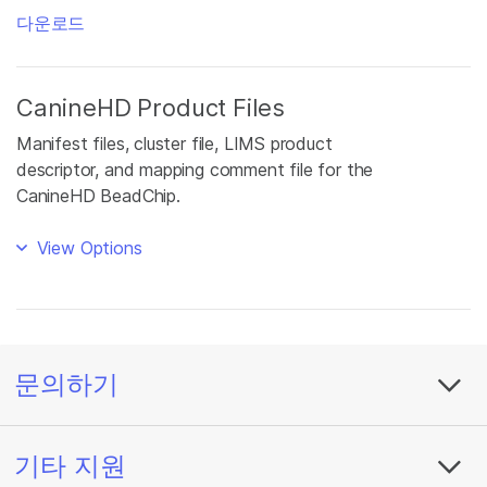
다운로드
CanineHD Product Files
Manifest files, cluster file, LIMS product
descriptor, and mapping comment file for the
CanineHD BeadChip.
View Options
문의하기
기타 지원