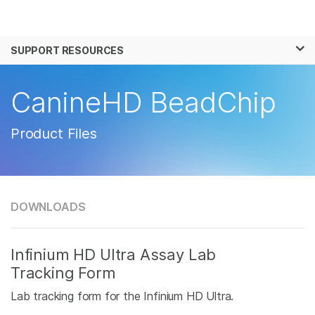
제품
×
보다 관련성이 높은 콘텐츠를 확인하실 수 있
SUPPORT RESOURCES
솔루션
습니다. 주요 관심 분야를 선택해 주세요:
학습
CanineHD BeadChip
암 연구
임상 종양학 연구
미생물학 연구
생식 보건 연구
회사
농업유전체학 연구
유전 및 희귀 질환 연
Product Files
복합 질환 연구
구
지원
추천 링크
DOWNLOADS
Infinium HD Ultra Assay Lab
Tracking Form
Lab tracking form for the Infinium HD Ultra.