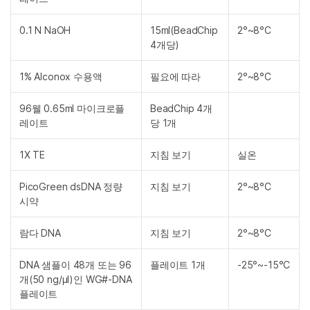
0.1 N NaOH
15ml(BeadChip
2°~8°C
4개당)
1% Alconox 수용액
필요에 따라
2°~8°C
96웰 0.65ml 마이크로플
BeadChip 4개
레이트
당 1개
1X TE
지침 보기
실온
PicoGreen dsDNA 정량
지침 보기
2°~8°C
시약
람다 DNA
지침 보기
2°~8°C
DNA 샘플이 48개 또는 96
플레이트 1개
-25°~-15°C
개(50 ng/µl)인 WG#-DNA
플레이트