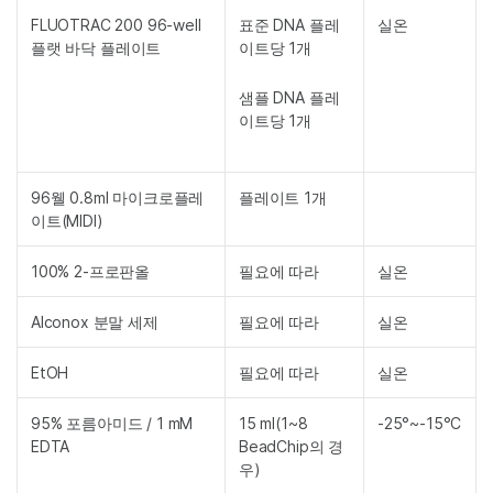
FLUOTRAC 200 96-well
표준 DNA 플레
실온
플랫 바닥 플레이트
이트당 1개
샘플 DNA 플레
이트당 1개
96웰 0.8ml 마이크로플레
플레이트 1개
이트(MIDI)
100% 2-프로판올
필요에 따라
실온
Alconox 분말 세제
필요에 따라
실온
EtOH
필요에 따라
실온
95% 포름아미드 / 1 mM
15 ml(1~8
-25°~-15°C
EDTA
BeadChip의 경
우)