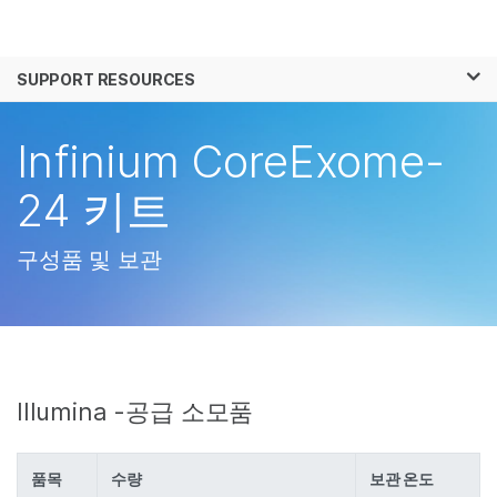
제품
×
보다 관련성이 높은 콘텐츠를 확인하실 수 있
SUPPORT RESOURCES
솔루션
습니다. 주요 관심 분야를 선택해 주세요:
학습
Infinium CoreExome-
암 연구
임상 종양학 연구
미생물학 연구
생식 보건 연구
회사
24 키트
농업유전체학 연구
유전 및 희귀 질환 연
복합 질환 연구
구
지원
구성품 및 보관
추천 링크
Illumina -공급 소모품
품목
수량
보관 온도