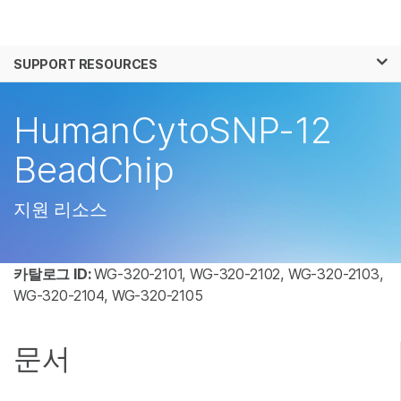
제품
×
보다 관련성이 높은 콘텐츠를 확인하실 수 있
SUPPORT RESOURCES
솔루션
습니다. 주요 관심 분야를 선택해 주세요:
학습
HumanCytoSNP-12
암 연구
임상 종양학 연구
미생물학 연구
생식 보건 연구
회사
BeadChip
농업유전체학 연구
유전 및 희귀 질환 연
복합 질환 연구
구
지원
지원 리소스
추천 링크
카탈로그 ID:
WG-320-2101, WG-320-2102, WG-320-2103,
WG-320-2104, WG-320-2105
문서