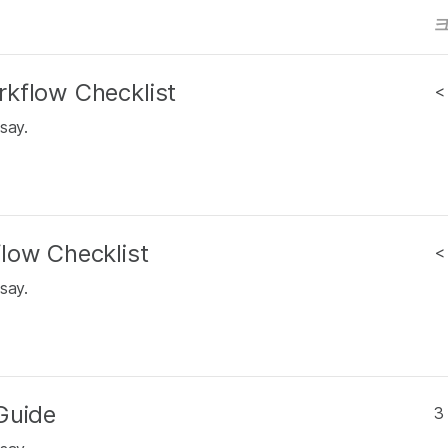
kflow Checklist
<
say.
low Checklist
<
say.
Guide
3