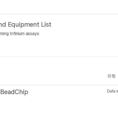
nd Equipment List
ming Infinium assays
유형
 BeadChip
Data 