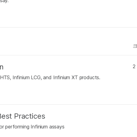
say.
n
2
 HTS, Infinium LCG, and Infinium XT products.
est Practices
or performing Infinium assays