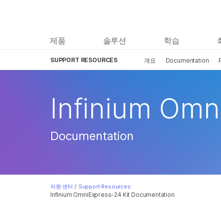
제품
솔루션
학습
SUPPORT RESOURCES
개요
Documentation
Infinium Omn
Documentation
지원 센터
/
Support Resources:
Infinium OmniExpress-24 Kit Documentation