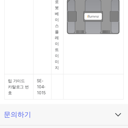
로
봇
베
이
스
플
레
이
트
이
미
지
팁 가이드
SE-
카탈로그 번
104-
호
1015
문의하기