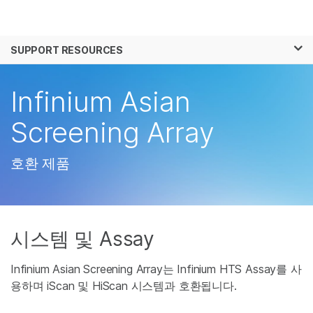
제품
×
보다 관련성이 높은 콘텐츠를 확인하실 수 있
SUPPORT RESOURCES
솔루션
습니다. 주요 관심 분야를 선택해 주세요:
학습
Infinium Asian
암 연구
임상 종양학 연구
미생물학 연구
생식 보건 연구
회사
Screening Array
농업유전체학 연구
유전 및 희귀 질환 연
복합 질환 연구
구
지원
호환 제품
추천 링크
시스템 및 Assay
Infinium Asian Screening Array는 Infinium HTS Assay를 사
용하며 iScan 및 HiScan 시스템과 호환됩니다.