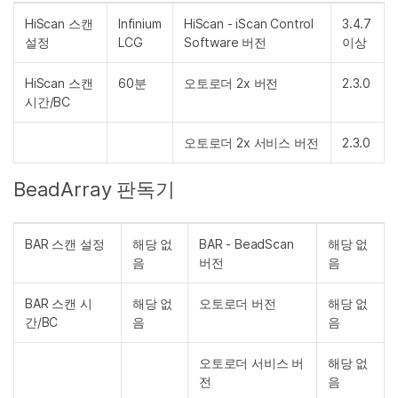
HiScan 스캔
Infinium
HiScan - iScan Control
3.4.7
설정
LCG
Software 버전
이상
HiScan 스캔
60분
오토로더 2x 버전
2.3.0
시간/BC
오토로더 2x 서비스 버전
2.3.0
BeadArray 판독기
BAR 스캔 설정
해당 없
BAR - BeadScan
해당 없
음
버전
음
BAR 스캔 시
해당 없
오토로더 버전
해당 없
간/BC
음
음
오토로더 서비스 버
해당 없
전
음