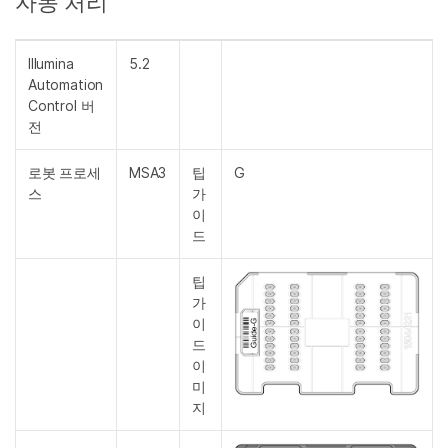
자동 처리
Illumina
5.2
Automation
Control 버
전
로봇 프로세
MSA3
팁
G
스
가
이
드
팁
가
이
드
이
미
지