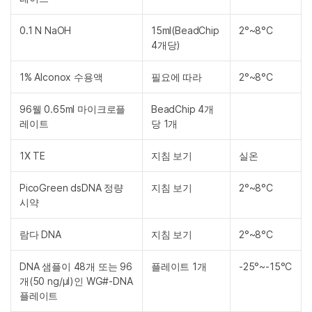
0.1 N NaOH
15ml(BeadChip
2°~8°C
4개당)
1% Alconox 수용액
필요에 따라
2°~8°C
96웰 0.65ml 마이크로플
BeadChip 4개
레이트
당 1개
1X TE
지침 보기
실온
PicoGreen dsDNA 정량
지침 보기
2°~8°C
시약
람다 DNA
지침 보기
2°~8°C
DNA 샘플이 48개 또는 96
플레이트 1개
-25°~-15°C
개(50 ng/µl)인 WG#-DNA
플레이트