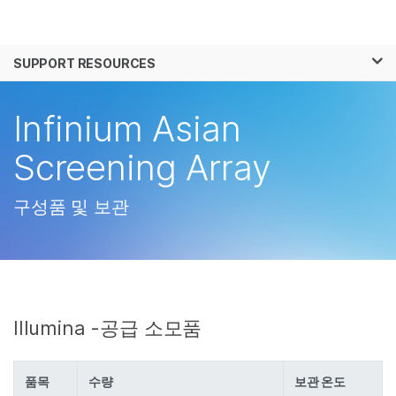
제품
×
보다 관련성이 높은 콘텐츠를 확인하실 수 있
SUPPORT RESOURCES
솔루션
습니다. 주요 관심 분야를 선택해 주세요:
학습
Infinium Asian
암 연구
임상 종양학 연구
미생물학 연구
생식 보건 연구
회사
Screening Array
농업유전체학 연구
유전 및 희귀 질환 연
복합 질환 연구
구
지원
구성품 및 보관
추천 링크
Illumina -공급 소모품
품목
수량
보관 온도