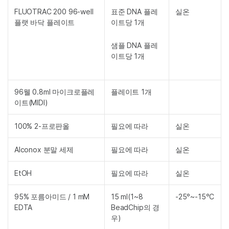
FLUOTRAC 200 96-well
표준 DNA 플레
실온
플랫 바닥 플레이트
이트당 1개
샘플 DNA 플레
이트당 1개
96웰 0.8ml 마이크로플레
플레이트 1개
이트(MIDI)
100% 2-프로판올
필요에 따라
실온
Alconox 분말 세제
필요에 따라
실온
EtOH
필요에 따라
실온
95% 포름아미드 / 1 mM
15 ml(1~8
-25°~-15°C
EDTA
BeadChip의 경
우)