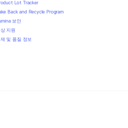
roduct Lot Tracker
ake Back and Recycle Program
llumina 보안
상 지원
제 및 품질 정보