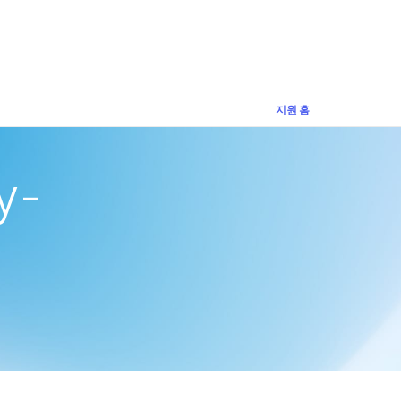
×
지원 홈
y-