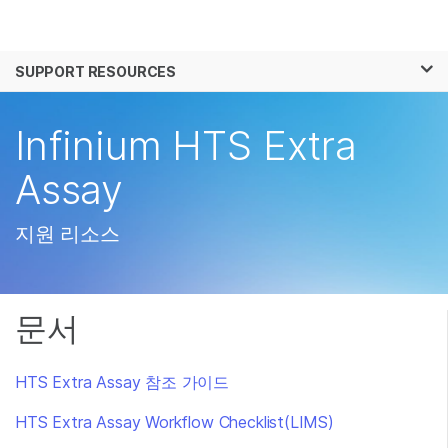
제품
×
보다 관련성이 높은 콘텐츠를 확인하실 수 있
SUPPORT RESOURCES
솔루션
습니다. 주요 관심 분야를 선택해 주세요:
학습
Infinium HTS Extra
암 연구
임상 종양학 연구
미생물학 연구
생식 보건 연구
회사
Assay
농업유전체학 연구
유전 및 희귀 질환 연
복합 질환 연구
구
지원
지원 리소스
추천 링크
문서
HTS Extra Assay 참조 가이드
HTS Extra Assay Workflow Checklist(LIMS)