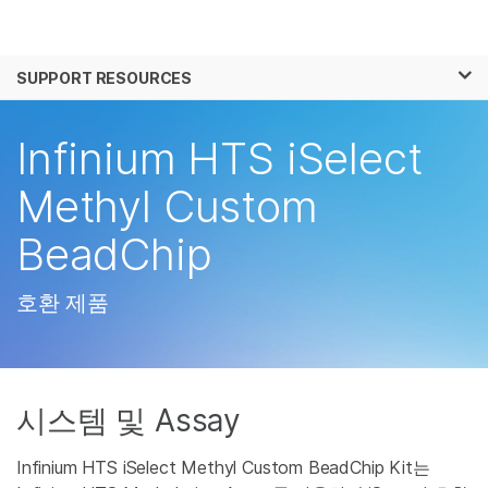
제품
×
보다 관련성이 높은 콘텐츠를 확인하실 수 있
SUPPORT RESOURCES
솔루션
습니다. 주요 관심 분야를 선택해 주세요:
학습
Infinium HTS iSelect
암 연구
임상 종양학 연구
미생물학 연구
생식 보건 연구
회사
Methyl Custom
농업유전체학 연구
유전 및 희귀 질환 연
복합 질환 연구
구
BeadChip
지원
추천 링크
호환 제품
시스템 및 Assay
Infinium HTS iSelect Methyl Custom BeadChip Kit는