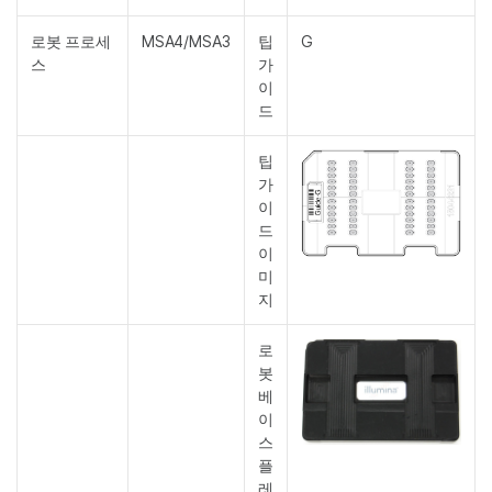
로봇 프로세
MSA4/MSA3
팁
G
스
가
이
드
팁
가
이
드
이
미
지
로
봇
베
이
스
플
레