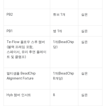
PB2
튜브 1개
실온
PB1
병 1개
실온
Te-Flow 플로우 스루 챔버
1개(BeadChip
실온
(블랙 프레임 포함,
당)
스페이서, 유리 후면 플레이
트 및 클램프)
멀티샘플 BeadChip
1개(BeadChip
실온
Alignment Fixture
8개당)
Hyb 챔버 인서트
8
실온