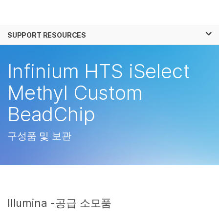
제품
×
보다 관련성이 높은 콘텐츠를 확인하실 수 있
SUPPORT RESOURCES
솔루션
습니다. 주요 관심 분야를 선택해 주세요:
학습
Infinium HTS iSelect
암 연구
임상 종양학 연구
미생물학 연구
생식 보건 연구
회사
Methyl Custom
농업유전체학 연구
유전 및 희귀 질환 연
복합 질환 연구
구
BeadChip
지원
추천 링크
구성품 및 보관
Illumina -공급 소모품