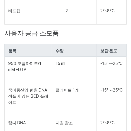
비드칩
2
2°~8°C
사용자 공급 소모품
품목
수량
보관 온도
95% 포름아미드/1
15 ml
-15°~-25°C
mM EDTA
중아황산염 변환 DNA
플레이트 1개
-15°~-25°C
샘플이 있는 BCD 플레
이트
람다 DNA
지침 참조
2°~8°C