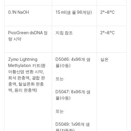
0.1N NaOH
15 ml(샘 플 96개당)
2°~8°C
PicoGreen dsDNA 정
지침 참조
2°~8°C
량 시약
Zymo Lightning
D5046: 4x96개 샘
실온
Methylation 키트(중
플(수동)
아황산염 변환 시약,
희석 완충액, 결합 완
또는
충액, 탈설폰화 완충
액, 용리 완충액)
D5047: 8x96개 샘
플(수동)
또는
D5049: 1x96개 샘
플(자동화)