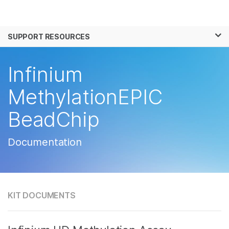
제품
×
보다 관련성이 높은 콘텐츠를 확인하실 수 있
SUPPORT RESOURCES
솔루션
습니다. 주요 관심 분야를 선택해 주세요:
학습
Infinium
암 연구
임상 종양학 연구
미생물학 연구
생식 보건 연구
회사
MethylationEPIC
농업유전체학 연구
유전 및 희귀 질환 연
복합 질환 연구
구
BeadChip
지원
추천 링크
Documentation
KIT DOCUMENTS