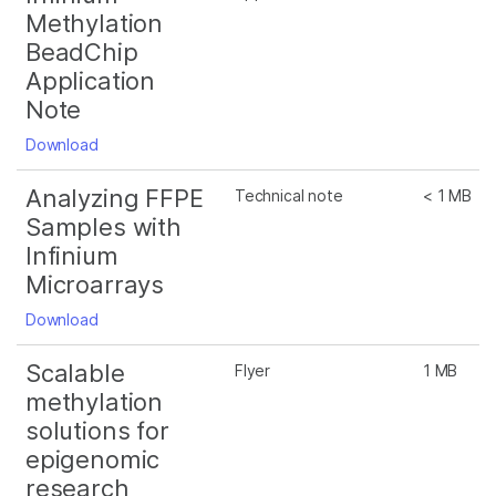
Methylation
BeadChip
Application
Note
Download
Analyzing FFPE
Technical note
< 1 MB
Samples with
Infinium
Microarrays
Download
Scalable
Flyer
1 MB
methylation
solutions for
epigenomic
research