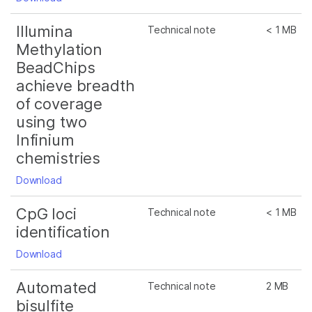
Illumina
Technical note
< 1 MB
Methylation
BeadChips
achieve breadth
of coverage
using two
Infinium
chemistries
Download
CpG loci
Technical note
< 1 MB
identification
Download
Automated
Technical note
2 MB
bisulfite