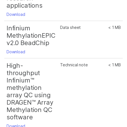
applications
Download
Infinium
Data sheet
< 1 MB
MethylationEPIC
v2.0 BeadChip
Download
High-
Technical note
< 1 MB
throughput
Infinium™
methylation
array QC using
DRAGEN™ Array
Methylation QC
software
Download