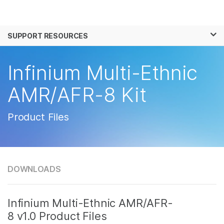
제품
×
보다 관련성이 높은 콘텐츠를 확인하실 수 있
SUPPORT RESOURCES
솔루션
습니다. 주요 관심 분야를 선택해 주세요:
학습
Infinium Multi-Ethnic
암 연구
임상 종양학 연구
미생물학 연구
생식 보건 연구
회사
AMR/AFR-8 Kit
농업유전체학 연구
유전 및 희귀 질환 연
복합 질환 연구
구
지원
Product Files
추천 링크
DOWNLOADS
Infinium Multi-Ethnic AMR/AFR-
8 v1.0 Product Files