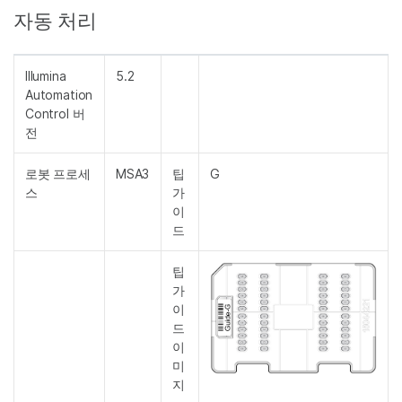
자동 처리
Illumina
5.2
Automation
Control 버
전
로봇 프로세
MSA3
팁
G
스
가
이
드
팁
가
이
드
이
미
지