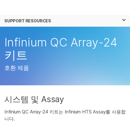
제품
×
보다 관련성이 높은 콘텐츠를 확인하실 수 있
SUPPORT RESOURCES
솔루션
습니다. 주요 관심 분야를 선택해 주세요:
학습
Infinium QC Array-24
암 연구
임상 종양학 연구
미생물학 연구
생식 보건 연구
회사
키트
농업유전체학 연구
유전 및 희귀 질환 연
복합 질환 연구
구
지원
호환 제품
추천 링크
시스템 및 Assay
Infinium QC Array-24 키트는 Infinium HTS Assay를 사용합
니다.