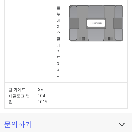
로
봇
베
이
스
플
레
이
트
이
미
지
팁 가이드
SE-
카탈로그 번
104-
호
1015
문의하기