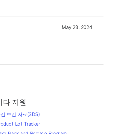
May 28, 2024
기타 지원
전 보건 자료(SDS)
roduct Lot Tracker
ake Back and Recycle Program