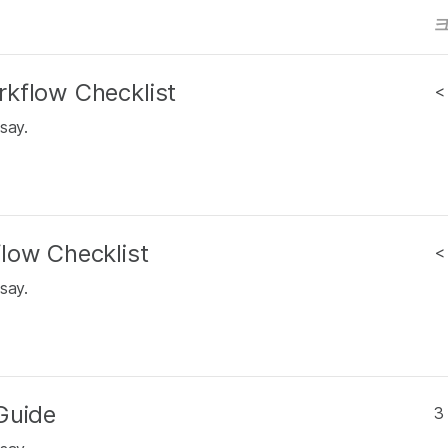
kflow Checklist
<
say.
low Checklist
<
say.
Guide
3