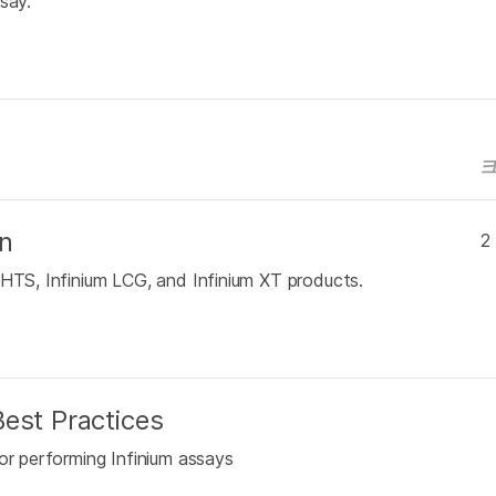
say.
n
2
 HTS, Infinium LCG, and Infinium XT products.
est Practices
or performing Infinium assays