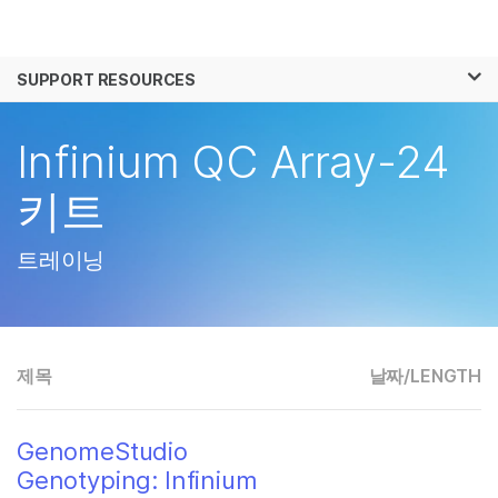
제품
×
보다 관련성이 높은 콘텐츠를 확인하실 수 있
SUPPORT RESOURCES
솔루션
습니다. 주요 관심 분야를 선택해 주세요:
학습
Infinium QC Array-24
암 연구
임상 종양학 연구
미생물학 연구
생식 보건 연구
회사
키트
농업유전체학 연구
유전 및 희귀 질환 연
복합 질환 연구
구
지원
트레이닝
추천 링크
제목
날짜/
LENGTH
GenomeStudio
Genotyping: Infinium