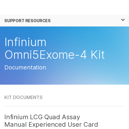
제품
×
보다 관련성이 높은 콘텐츠를 확인하실 수 있
SUPPORT RESOURCES
솔루션
습니다. 주요 관심 분야를 선택해 주세요:
학습
Infinium
암 연구
임상 종양학 연구
미생물학 연구
생식 보건 연구
회사
Omni5Exome-4 Kit
농업유전체학 연구
유전 및 희귀 질환 연
복합 질환 연구
구
지원
Documentation
추천 링크
KIT DOCUMENTS
Infinium LCG Quad Assay
Manual Experienced User Card