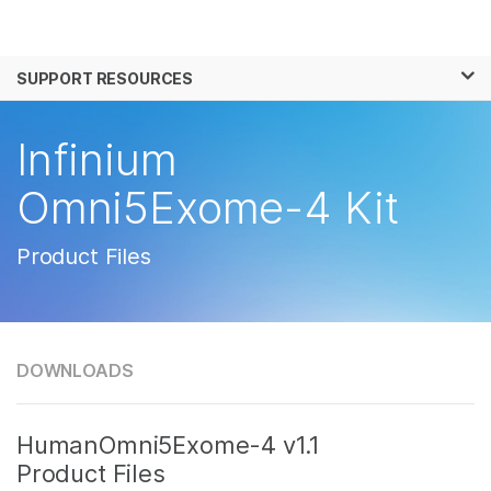
제품
×
보다 관련성이 높은 콘텐츠를 확인하실 수 있
SUPPORT RESOURCES
솔루션
습니다. 주요 관심 분야를 선택해 주세요:
학습
Infinium
암 연구
임상 종양학 연구
미생물학 연구
생식 보건 연구
회사
Omni5Exome-4 Kit
농업유전체학 연구
유전 및 희귀 질환 연
복합 질환 연구
구
지원
Product Files
추천 링크
DOWNLOADS
HumanOmni5Exome-4 v1.1
Product Files