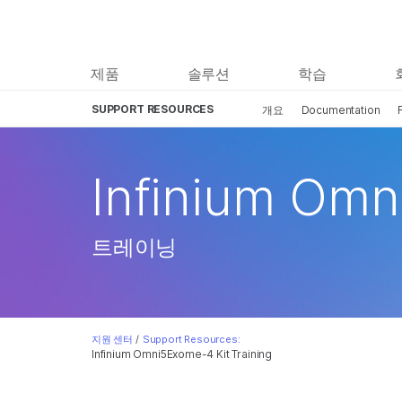
제품
솔루션
학습
SUPPORT RESOURCES
개요
Documentation
Infinium Om
트레이닝
지원 센터
/
Support Resources:
Infinium Omni5Exome-4 Kit Training