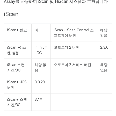
Assay를 사용하며 iScan 및 HiScan 시스템과 호환됩니다.
iScan
iScan+ 필요
예
iScan - iScan Control 소
해당
프트웨어 버전
없음
iScan(+) 스
Infinium
오토로더 2 버전
2.3.0
캔 설정
LCG
iScan 스캔
해당 없
오토로더 2 서비스 버전
해당
시간/BC
음
없음
iScan+ -ICS
3.3.28
버전
iScan+ 스캔
37분
시간/BC