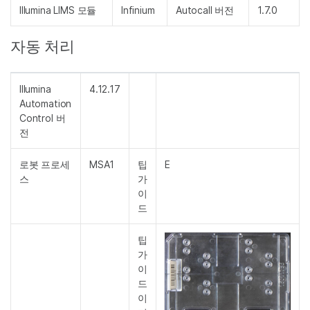
Illumina LIMS 모듈
Infinium
Autocall 버전
1.7.0
자동 처리
Illumina
4.12.17
Automation
Control 버
전
로봇 프로세
MSA1
팁
E
스
가
이
드
팁
가
이
드
이