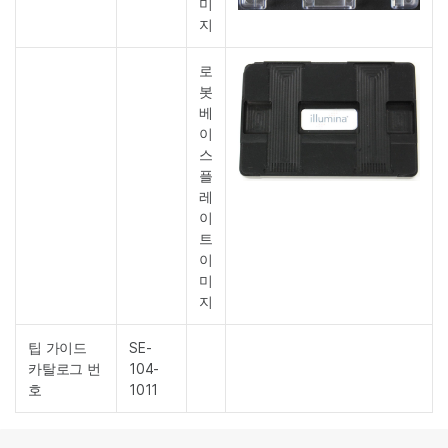
미
지
로
봇
베
이
스
플
레
이
트
이
미
지
팁 가이드
SE-
카탈로그 번
104-
호
1011