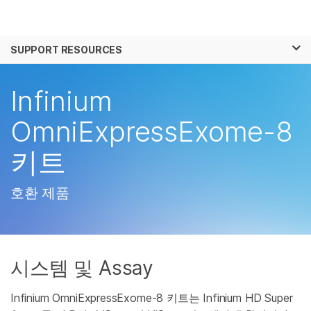
제품
×
보다 관련성이 높은 콘텐츠를 확인하실 수 있
SUPPORT RESOURCES
솔루션
습니다. 주요 관심 분야를 선택해 주세요:
학습
Infinium
암 연구
임상 종양학 연구
미생물학 연구
생식 보건 연구
회사
OmniExpressExome-8
농업유전체학 연구
유전 및 희귀 질환 연
복합 질환 연구
구
키트
지원
추천 링크
호환 제품
시스템 및 Assay
Infinium OmniExpressExome-8 키트는 Infinium HD Super