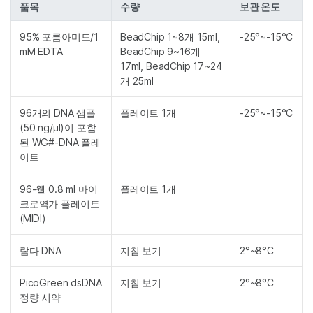
품목
수량
보관 온도
95% 포름아미드/1
BeadChip 1~8개 15ml,
-25°~-15°C
mM EDTA
BeadChip 9~16개
17ml, BeadChip 17~24
개 25ml
96개의 DNA 샘플
플레이트 1개
-25°~-15°C
(50 ng/µl)이 포함
된 WG#-DNA 플레
이트
96-웰 0.8 ml 마이
플레이트 1개
크로역가 플레이트
(MIDI)
람다 DNA
지침 보기
2°~8°C
PicoGreen dsDNA
지침 보기
2°~8°C
정량 시약