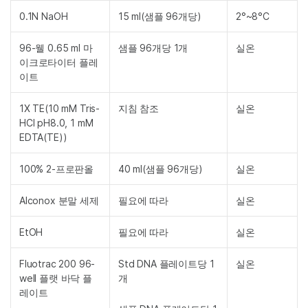
0.1N NaOH
15 ml(샘플 96개당)
2°~8°C
96-웰 0.65 ml 마
샘플 96개당 1개
실온
이크로타이터 플레
이트
1X TE(10 mM Tris-
지침 참조
실온
HCl pH8.0, 1 mM
EDTA(TE))
100% 2-프로판올
40 ml(샘플 96개당)
실온
Alconox 분말 세제
필요에 따라
실온
EtOH
필요에 따라
실온
Fluotrac 200 96-
Std DNA 플레이트당 1
실온
well 플랫 바닥 플
개
레이트