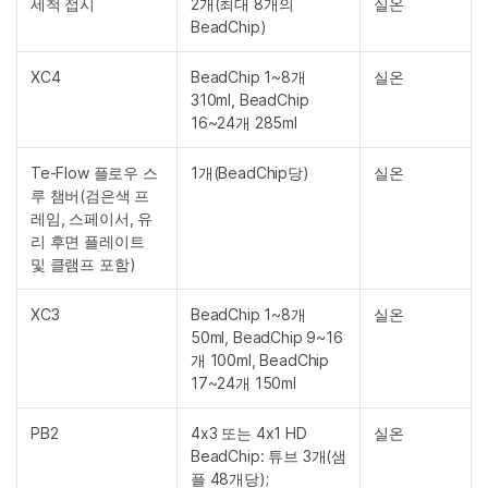
세척 접시
2개(최대 8개의
실온
BeadChip)
XC4
BeadChip 1~8개
실온
310ml, BeadChip
16~24개 285ml
Te-Flow 플로우 스
1개(BeadChip당)
실온
루 챔버(검은색 프
레임, 스페이서, 유
리 후면 플레이트
및 클램프 포함)
XC3
BeadChip 1~8개
실온
50ml, BeadChip 9~16
개 100ml, BeadChip
17~24개 150ml
PB2
4x3 또는 4x1 HD
실온
BeadChip: 튜브 3개(샘
플 48개당);