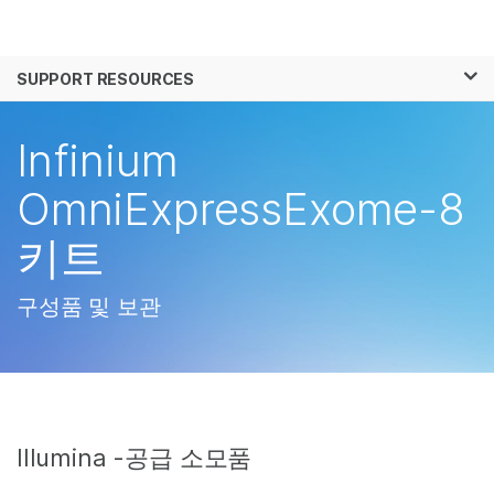
제품
×
보다 관련성이 높은 콘텐츠를 확인하실 수 있
SUPPORT RESOURCES
솔루션
습니다. 주요 관심 분야를 선택해 주세요:
학습
Infinium
암 연구
임상 종양학 연구
미생물학 연구
생식 보건 연구
회사
OmniExpressExome-8
농업유전체학 연구
유전 및 희귀 질환 연
복합 질환 연구
구
키트
지원
추천 링크
구성품 및 보관
Illumina -공급 소모품