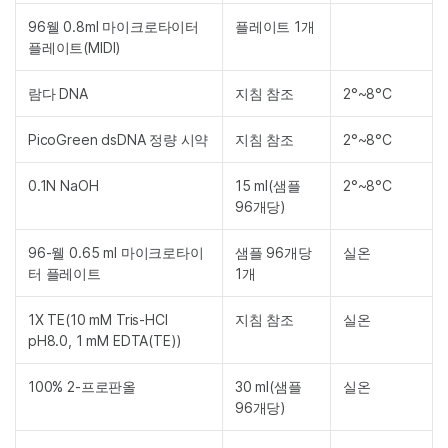
96웰 0.8ml 마이크로타이터
플레이트 1개
플레이트(MIDI)
람다 DNA
지침 참조
2°~8°C
PicoGreen dsDNA 정량 시약
지침 참조
2°~8°C
0.1N NaOH
15 ml(샘플
2°~8°C
96개당)
96-웰 0.65 ml 마이크로타이
샘플 96개당
실온
터 플레이트
1개
1X TE(10 mM Tris-HCl
지침 참조
실온
pH8.0, 1 mM EDTA(TE))
100% 2-프로판올
30 ml(샘플
실온
96개당)