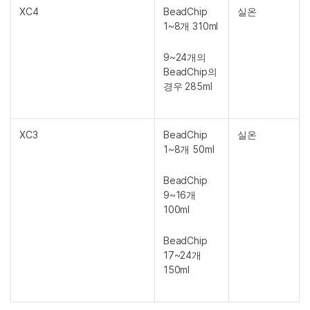
XC4
BeadChip
실온
1~8개 310ml
9~24개의
BeadChip의
경우 285ml
XC3
BeadChip
실온
1~8개 50ml
BeadChip
9~16개
100ml
BeadChip
17~24개
150ml