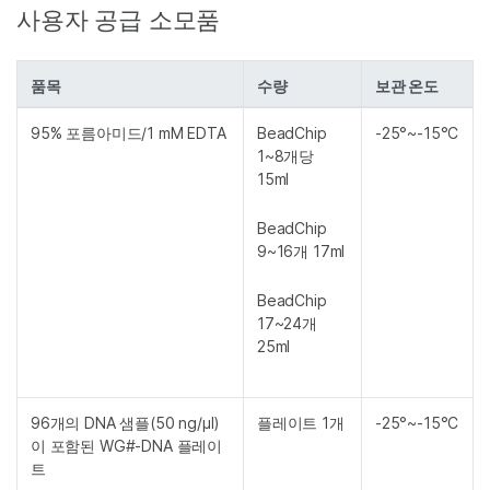
사용자 공급 소모품
품목
수량
보관 온도
95% 포름아미드/1 mM EDTA
BeadChip
-25°~-15°C
1~8개당
15ml
BeadChip
9~16개 17ml
BeadChip
17~24개
25ml
96개의 DNA 샘플(50 ng/µl)
플레이트 1개
-25°~-15°C
이 포함된 WG#-DNA 플레이
트