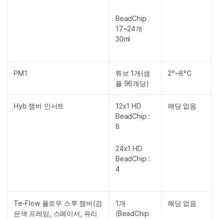
BeadChip
17~24개
30ml
PM1
튜브 1개(샘
2°~8°C
플 96개당)
Hyb 챔버 인서트
12x1 HD
해당 없음
BeadChip :
8
24x1 HD
BeadChip :
4
Te-Flow 플로우 스루 챔버(검
1개
해당 없음
은색 프레임, 스페이서, 유리
(BeadChip