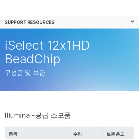
제품
×
보다 관련성이 높은 콘텐츠를 확인하실 수 있
SUPPORT RESOURCES
솔루션
습니다. 주요 관심 분야를 선택해 주세요:
학습
iSelect 12x1HD
암 연구
임상 종양학 연구
미생물학 연구
생식 보건 연구
회사
BeadChip
농업유전체학 연구
유전 및 희귀 질환 연
복합 질환 연구
구
지원
구성품 및 보관
추천 링크
Illumina -공급 소모품
품목
수량
보관 온도