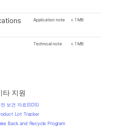
cations
Application note
< 1 MB
Technical note
< 1 MB
기타 지원
전 보건 자료(SDS)
roduct Lot Tracker
ake Back and Recycle Program