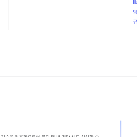
I
임
규
인 기술을 적용함으로써 불과 몇 년 전만 해도 상상할 수