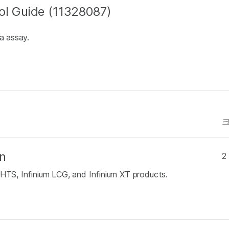
ol Guide (11328087)
a assay.
n
2
 HTS, Infinium LCG, and Infinium XT products.