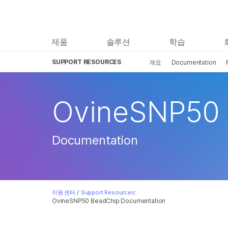
제품
솔루션
학습
SUPPORT RESOURCES
개요
Documentation
OvineSNP50
Documentation
지원 센터
/
Support Resources:
OvineSNP50 BeadChip Documentation