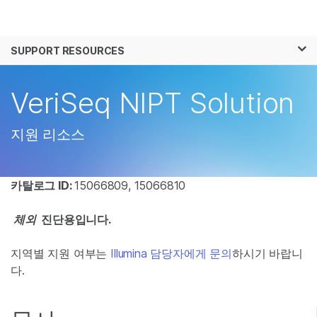
제품
×
보다 관련성이 높은 콘텐츠를 확인하실 수 있
SUPPORT RESOURCES
솔루션
습니다. 주요 관심 분야를 선택해 주세요:
학습
VeriSeq NIPT Solution
암 연구
임상 종양학 연구
미생물학 연구
생식 보건 연구
회사
농업유전체학 연구
유전 및 희귀 질환 연
지원 리소스
복합 질환 연구
구
지원
카탈로그 ID:
15066809, 15066810
추천 링크
체외
진단용입니다.
지역별 지원 여부는
Illumina 담당자에게 문의
하시기 바랍니
다.