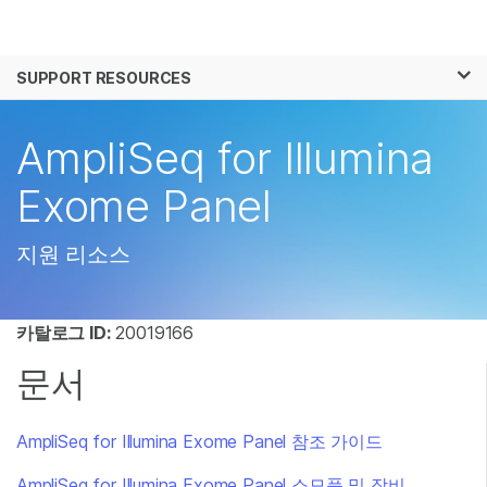
제품
×
보다 관련성이 높은 콘텐츠를 확인하실 수 있
SUPPORT RESOURCES
솔루션
습니다. 주요 관심 분야를 선택해 주세요:
학습
AmpliSeq for Illumina
암 연구
임상 종양학 연구
미생물학 연구
생식 보건 연구
회사
Exome Panel
농업유전체학 연구
유전 및 희귀 질환 연
복합 질환 연구
구
지원
지원 리소스
추천 링크
카탈로그 ID:
20019166
문서
AmpliSeq for Illumina Exome Panel 참조 가이드
AmpliSeq for Illumina Exome Panel 소모품 및 장비